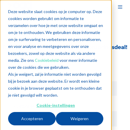
Deze website slaat cookies op je computer op. Deze
cookies worden gebruikt om informatie te
verzamelen over hoe je met onze website omgaat en
Sponsorformulier
om je te onthouden. We gebruiken deze informatie
om je surfervaring te verbeteren en personaliseren,
De eerste stap naar je nieuwe sponsoringsdeal!
en voor analyse en meetgegevens over onze
bezoekers, zowel op deze website als via andere
media. Zie ons
Cookiebeleid
voor meer informatie
over de cookies die we gebruiken.
Als je weigert, zal je informatie niet worden gevolgd
Soort aanvraag
*
bij je bezoek aan deze website. Er wordt een kleine
cookie in je browser geplaatst om te onthouden dat
je niet gevolgd wilt worden.
Cookie-instellingen
Datum evenement
*
Accepteren
Weigeren